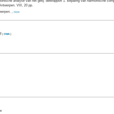
onische analyse van het getij: deelrapport 1. Bepaling van harmonische compo
ntwerpen. VIII, 20 pp.
werpen. ,
more
8
[
OWA
]
de