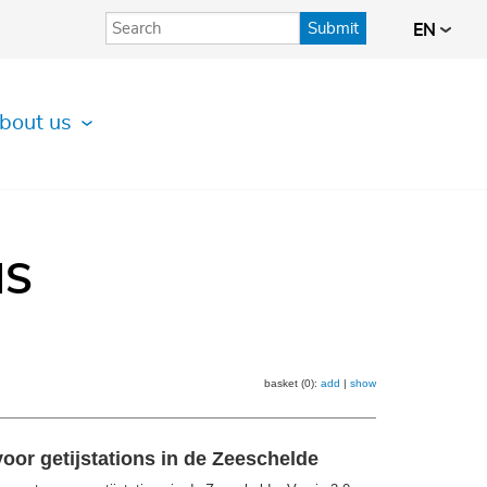
Submit
EN
bout us
IS
basket (0):
add
|
show
or getijstations in de Zeeschelde