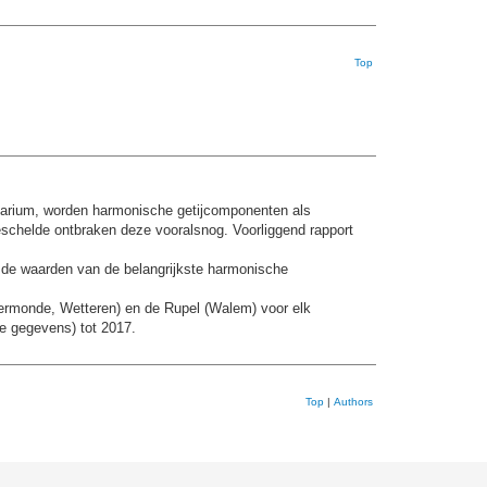
Top
tuarium, worden harmonische getijcomponenten als
schelde ontbraken deze vooralsnog. Voorliggend rapport
p de waarden van de belangrijkste harmonische
ermonde, Wetteren) en de Rupel (Walem) voor elk
le gegevens) tot 2017.
Top
|
Authors