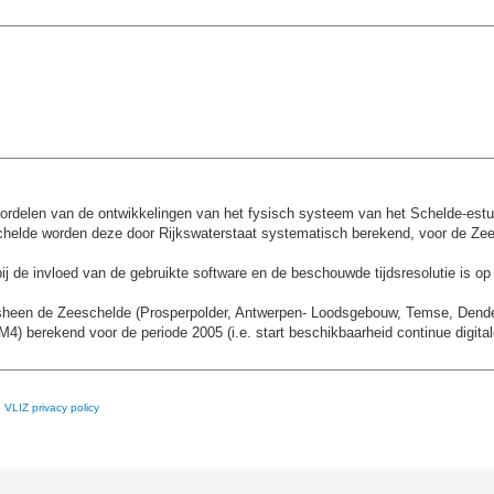
oordelen van de ontwikkelingen van het fysisch systeem van het Schelde-es
helde worden deze door Rijkswaterstaat systematisch berekend, voor de Zee
j de invloed van de gebruikte software en de beschouwde tijdsresolutie is o
ngsheen de Zeeschelde (Prosperpolder, Antwerpen- Loodsgebouw, Temse, Dend
4) berekend voor de periode 2005 (i.e. start beschikbaarheid continue digita
e
VLIZ privacy policy