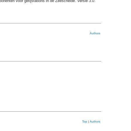
nenten voor getijstations in de Zeeschelde. Versie 3.0.
Authors
Top
|
Authors