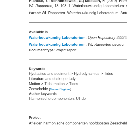
Plancke, Y.; Schramkowski, G.; Mostaert, F.
(2019). Harm
WL Rapporten
, 18_108_1. Waterbouwkundig Laboratorium: A
WL Rapporten. Waterbouwkundig Laboratorium: Ant
Part of:
Available in
Waterbouwkundig Laboratorium
:
Open Repository 33224
Waterbouwkundig Laboratorium
:
WL Rapporten
[330570]
Document type:
Project report
Keywords
Hydraulics and sediment > Hydrodynamics > Tides
Literature and desktop study
Motion > Tidal motion > Tides
Zeeschelde
[
Marine Regions
]
Author keywords
Harmonische componenten; UTide
Project
Afleiden harmonische componenten hoofdposten Zeeschel