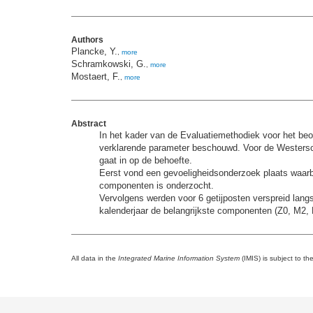
Authors
Plancke, Y.
,
more
Schramkowski, G.
,
more
Mostaert, F.
,
more
Abstract
In het kader van de Evaluatiemethodiek voor het be
verklarende parameter beschouwd. Voor de Westersc
gaat in op de behoefte.
Eerst vond een gevoeligheidsonderzoek plaats waarbi
componenten is onderzocht.
Vervolgens werden voor 6 getijposten verspreid la
kalenderjaar de belangrijkste componenten (Z0, M2, M
All data in the
Integrated Marine Information System
(IMIS) is subject to th