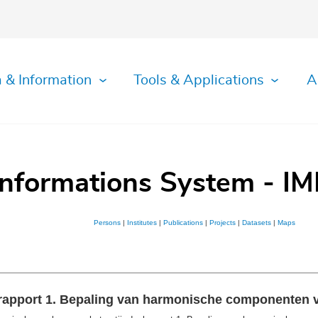
 & Information
Tools & Applications
A
Informations System - IM
Persons
|
Institutes
|
Publications
|
Projects
|
Datasets
|
Maps
lrapport 1. Bepaling van harmonische componenten vo