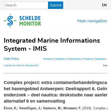
Skip
Submit
EN
to
main
content
Main navigation
Integrated Marine Informations
System - IMIS
Data Policy
Persons
|
Institutes
|
Publications
|
Projects
|
Datasets
|
Ma
[ report an error in this record ]
basket
Complex project: extra containerbehandelingscapac
het havengebied Antwerpen: Deelrapport 6. Geïnt
onderzoek – deel nautica: deskstudie naar aanleid
alternatief 9 en samenvatting
Eloot, K.; Verwilligen, J.; Vantorre, M.; Mostaert, F.
(2019). Complex proj