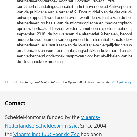
alternatievenonderzoek voor het Complex Project Extra
containerbehandelingscapaciteit in het havengebied Antwerpen naar
van de publicatie van alternatief 9. Door middel van de deskstudie d
ontwerprapport 1 werd beschreven, wordt de evaluatie van de bouw
alternatieven op basis van de microscopische en macroscopische 
opnieuw herhaald. Hiervoor worden vanuit een expertenmeeting, ge
september 2018, de bouwstenen die alternatief 9 bepalen, beoordee
andere bouwstenen en samengevoegd tot alternatief 9 zoals de vo
alternatieven. Als resultaat van de kwalitatieve vergelijking van de
en alternatieven wordt een finale rangschikking bekomen. Ten slott
een verkennend onderzoek besproken voor het afwikkelen van het 
de Deurganckdokmonding
All data in the
Integrated Marine Information System
(IMIS) is subject to the
VLIZ privacy polic
Contact
ScheldeMonitor is funded by the
Vlaams-
Nederlandse Scheldecommissie
. Since 2004
the
Vlaams Instituut voor de Zee
has been