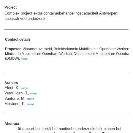
Project
Complex project extra containerbehandelingscapaciteit Antwerpen:
nautisch vooronderzoek
Contact details
Proposer
: Vlaamse overheid; Beleidsdomein Mobiliteit en Openbare Werken; 
Ministerie Mobiliteit en Openbare Werken; Departement Mobiliteit en Openbar
(DMOW)
,
more
Authors
Eloot, K.
,
more
Verwilligen, J.
,
more
Vantorre, M.
,
more
Mostaert, F.
,
more
Abstract
Dit rapport beschrijft het nautische onderzoeksluik binnen het