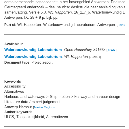
containerbehandelingscapaciteit in het havengebied Antwerpen: Deelrappor
Geïntegreerd onderzoek – deel nautica: deskstudie naar aanleiding van alte
samenvatting. Versie 5.0.
WL Rapporten
, 16_117_6. Waterbouwkundig Lab
Antwerpen. IX, 29 + 9 p. bijl. pp.
WL Rapporten. Waterbouwkundig Laboratorium: Antwerpen. ,
Part of:
more
Available in
Waterbouwkundig Laboratorium
:
Open Repository 341665
[
OWA
]
Waterbouwkundig Laboratorium
:
WL Rapporten
[322931]
Document type:
Project report
Keywords
Accessibility
Alternatives
Harbours and waterways > Ship motion > Fairway and harbour design
Literature data / expert judgement
Antwerp Harbour
[
Marine Regions
]
Author keywords
ULCS; Toegankelijkheid; Alternatieven