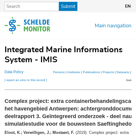
Skip
Submit
EN
to
main
content
Main navigation
Integrated Marine Informations
System - IMIS
Data Policy
Persons
|
Institutes
|
Publications
|
Projects
|
Datasets
|
Ma
[ report an error in this record ]
basket
Complex project: extra containerbehandelingscapac
het havengebied Antwerpen: achtergronddocument
deelrapport 3. Geïntegreerd onderzoek - deel nauti
simulatiestudie voor de bouwsteen Saeftinghedok
Eloot, K.; Verwilligen, J.; Mostaert, F.
(2019). Complex project: extra