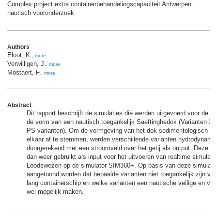
Complex project extra containerbehandelingscapaciteit Antwerpen:
nautisch vooronderzoek
Authors
Eloot, K.
,
more
Verwilligen, J.
,
more
Mostaert, F.
,
more
Abstract
Dit rapport beschrijft de simulaties die werden uitgevoerd voor de b
de vorm van een nautisch toegankelijk Saeftinghedok (Varianten 3 
PS-varianten). Om de vormgeving van het dok sedimentologisch en
elkaar af te stemmen, werden verschillende varianten hydrodynami
doorgerekend met een stroomveld over het getij als output. Deze ou
dan weer gebruikt als input voor het uitvoeren van realtime simulat
Loodswezen op de simulator SIM360+. Op basis van deze simulati
aangetoond worden dat bepaalde varianten niet toegankelijk zijn vo
lang containerschip en welke varianten een nautische veilige en vlo
wel mogelijk maken.