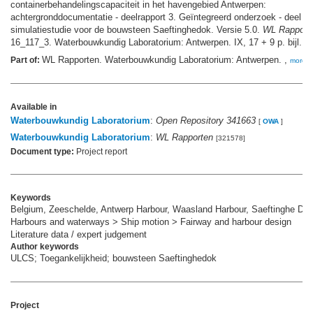
containerbehandelingscapaciteit in het havengebied Antwerpen:
achtergronddocumentatie - deelrapport 3. Geïntegreerd onderzoek - deel na
simulatiestudie voor de bouwsteen Saeftinghedok. Versie 5.0.
WL Rapport
16_117_3. Waterbouwkundig Laboratorium: Antwerpen. IX, 17 + 9 p. bijl. p
WL Rapporten. Waterbouwkundig Laboratorium: Antwerpen. ,
Part of:
more
Available in
Waterbouwkundig Laboratorium
:
Open Repository 341663
[
OWA
]
Waterbouwkundig Laboratorium
:
WL Rapporten
[321578]
Document type:
Project report
Keywords
Belgium, Zeeschelde, Antwerp Harbour, Waasland Harbour, Saeftinghe Do
Harbours and waterways > Ship motion > Fairway and harbour design
Literature data / expert judgement
Author keywords
ULCS; Toegankelijkheid; bouwsteen Saeftinghedok
Project