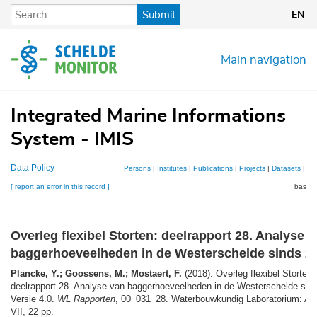
Skip
Submit
EN
to
main
content
Main navigation
Integrated Marine Informations
System - IMIS
Data Policy
Persons
|
Institutes
|
Publications
|
Projects
|
Datasets
|
Ma
[ report an error in this record ]
basket
Overleg flexibel Storten: deelrapport 28. Analyse 
baggerhoeveelheden in de Westerschelde sinds 2
Plancke, Y.; Goossens, M.; Mostaert, F.
(2018). Overleg flexibel Storten:
deelrapport 28. Analyse van baggerhoeveelheden in de Westerschelde sin
Versie 4.0.
WL Rapporten
, 00_031_28. Waterbouwkundig Laboratorium: An
VII, 22 pp.