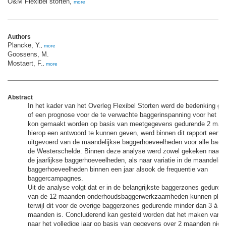
O&M Flexibel storten,
more
Authors
Plancke, Y.
,
more
Goossens, M.
Mostaert, F.
,
more
Abstract
In het kader van het Overleg Flexibel Storten werd de bedenking ge
of een prognose voor de te verwachte baggerinspanning voor het lo
kon gemaakt worden op basis van meetgegevens gedurende 2 ma
hierop een antwoord te kunnen geven, werd binnen dit rapport een 
uitgevoerd van de maandelijkse baggerhoeveelheden voor alle bagg
de Westerschelde. Binnen deze analyse werd zowel gekeken naar de
de jaarlijkse baggerhoeveelheden, als naar variatie in de maandelijk
baggerhoeveelheden binnen een jaar alsook de frequentie van
baggercampagnes.
Uit de analyse volgt dat er in de belangrijkste baggerzones geduren
van de 12 maanden onderhoudsbaggerwerkzaamheden kunnen plaat
terwijl dit voor de overige baggerzones gedurende minder dan 3 à 6
maanden is. Concluderend kan gesteld worden dat het maken van 
naar het volledige jaar op basis van gegevens over 2 maanden niet