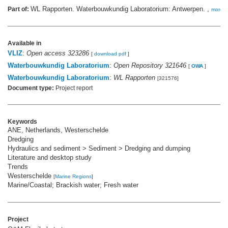
WL Rapporten. Waterbouwkundig Laboratorium: Antwerpen. ,
Part of:
more
Available in
VLIZ
:
Open access 323286
[
download pdf
]
Waterbouwkundig Laboratorium
:
Open Repository 321646
[
OWA
]
Waterbouwkundig Laboratorium
:
WL Rapporten
[321576]
Document type:
Project report
Keywords
ANE, Netherlands, Westerschelde
Dredging
Hydraulics and sediment > Sediment > Dredging and dumping
Literature and desktop study
Trends
Westerschelde
[
Marine Regions
]
Marine/Coastal; Brackish water; Fresh water
Project