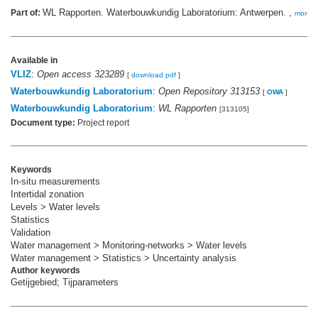
WL Rapporten. Waterbouwkundig Laboratorium: Antwerpen. ,
Part of:
more
Available in
VLIZ
:
Open access 323289
[
download pdf
]
Waterbouwkundig Laboratorium
:
Open Repository 313153
[
OWA
]
Waterbouwkundig Laboratorium
:
WL Rapporten
[313105]
Document type:
Project report
Keywords
In-situ measurements
Intertidal zonation
Levels > Water levels
Statistics
Validation
Water management > Monitoring-networks > Water levels
Water management > Statistics > Uncertainty analysis
Author keywords
Getijgebied; Tijparameters