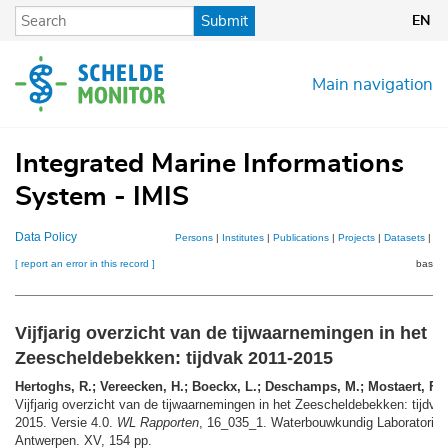
Skip
Submit
EN
to
main
content
Main navigation
Integrated Marine Informations
System - IMIS
Data Policy
Persons
|
Institutes
|
Publications
|
Projects
|
Datasets
|
Ma
[ report an error in this record ]
basket
Vijfjarig overzicht van de tijwaarnemingen in het
Zeescheldebekken: tijdvak 2011-2015
Hertoghs, R.; Vereecken, H.; Boeckx, L.; Deschamps, M.; Mostaert, F.
(
Vijfjarig overzicht van de tijwaarnemingen in het Zeescheldebekken: tijdva
2015. Versie 4.0.
WL Rapporten
, 16_035_1. Waterbouwkundig Laboratoriu
Antwerpen. XV, 154 pp.