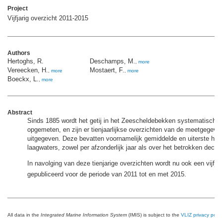
Project
Vijfjarig overzicht 2011-2015
Authors
Hertoghs, R.
Deschamps, M.
,
more
Vereecken, H.
Mostaert, F.
,
more
,
more
Boeckx, L.
,
more
Abstract
Sinds 1885 wordt het getij in het Zeescheldebekken systematisch e
opgemeten, en zijn er tienjaarlijkse overzichten van de meetgegeve
uitgegeven. Deze bevatten voornamelijk gemiddelde en uiterste hoo
laagwaters, zowel per afzonderlijk jaar als over het betrokken dece
In navolging van deze tienjarige overzichten wordt nu ook een vijfjar
gepubliceerd voor de periode van 2011 tot en met 2015.
All data in the
Integrated Marine Information System
(IMIS) is subject to the
VLIZ privacy polic