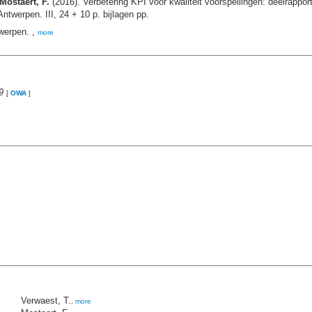
Mostaert, F.
(2016). Verbetering KPI voor kwaliteit voorspellingen: deelrapport
twerpen. III, 24 + 10 p. bijlagen pp.
werpen. ,
more
9
[
OWA
]
Verwaest, T.
,
more