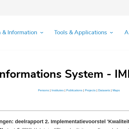
 & Information
Tools & Applications
A
Informations System - IM
Persons
|
Institutes
|
Publications
|
Projects
|
Datasets
|
Maps
ingen: deelrapport 2. Implementatievoorstel 'Kwalitei