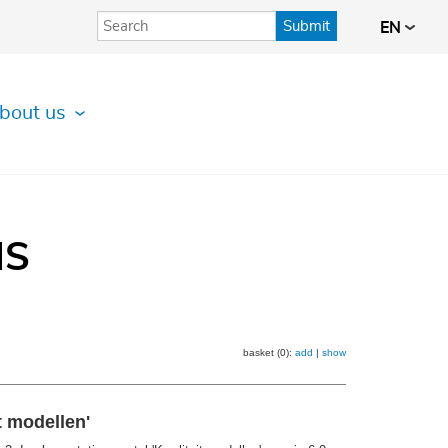
Submit
EN
bout us
IS
basket (0):
add
|
show
t modellen'