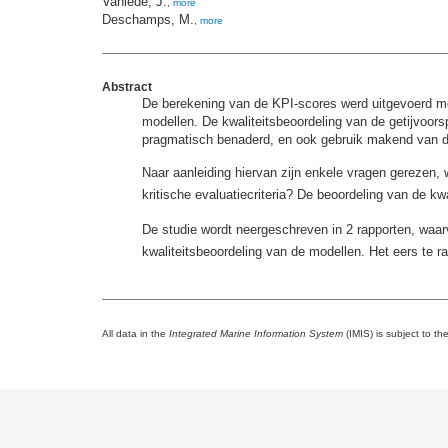
Vanlede, J.
,
more
Deschamps, M.
,
more
Abstract
De berekening van de KPI-scores werd uitgevoerd met
modellen. De kwaliteitsbeoordeling van de getijvoors
pragmatisch benaderd, en ook gebruik makend van 
Naar aanleiding hiervan zijn enkele vragen gerezen, 
kritische evaluatiecriteria? De beoordeling van de kw
De studie wordt neergeschreven in 2 rapporten, waarv
kwaliteitsbeoordeling van de modellen. Het eers te r
All data in the
Integrated Marine Information System
(IMIS) is subject to th