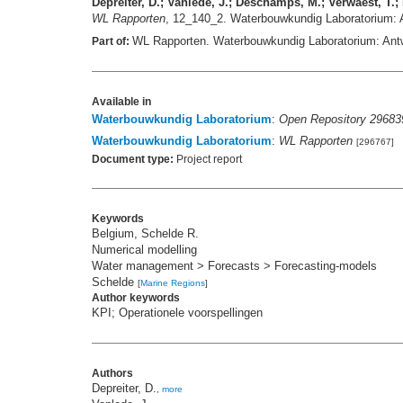
Depreiter, D.; Vanlede, J.; Deschamps, M.; Verwaest, T.; 
WL Rapporten
, 12_140_2. Waterbouwkundig Laboratorium: An
WL Rapporten. Waterbouwkundig Laboratorium: Ant
Part of:
Available in
Waterbouwkundig Laboratorium
:
Open Repository 29683
Waterbouwkundig Laboratorium
:
WL Rapporten
[296767]
Document type:
Project report
Keywords
Belgium, Schelde R.
Numerical modelling
Water management > Forecasts > Forecasting-models
Schelde
[
Marine Regions
]
Author keywords
KPI; Operationele voorspellingen
Authors
Depreiter, D.
,
more