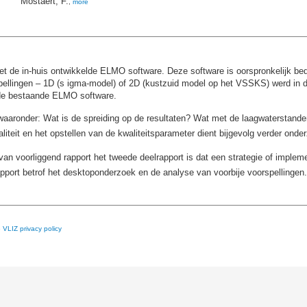
Mostaert, F.
,
more
 de in-huis ontwikkelde ELMO software. Deze software is oorspronkelijk bedo
pellingen – 1D (s igma-model) of 2D (kustzuid model op het VSSKS) werd in de e
de bestaande ELMO software.
waaronder: Wat is de spreiding op de resultaten? Wat met de laagwaterstanden
aliteit en het opstellen van de kwaliteitsparameter dient bijgevolg verder onde
an voorliggend rapport het tweede deelrapport is dat een strategie of implem
apport betrof het desktoponderzoek en de analyse van voorbije voorspellingen.
e
VLIZ privacy policy