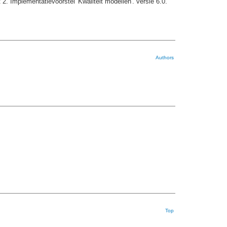
 2. Implementatievoorstel 'Kwaliteit modellen'. versie 6.0.
Authors
Top