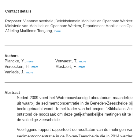
Contact details
Proposer
: Vlaamse overheid; Beleidsdomein Mobiliteit en Openbare Werken; 
Ministerie van Mobiliteit en Openbare Werken; Departement Mobiliteit en Ope
Afdeling Maritieme Toegang
,
more
Authors
Plancke, Y.
Verwaest, T.
,
more
,
more
Vereecken, H.
Mostaert, F.
,
more
,
more
Vanlede, J.
,
more
Abstract
Sedert 2009 voert het Waterbouwkundig Laboratorium maandelijkse
uit waarbij de sedimentconcentratie in de Beneden-Zeeschelde bij hal
beeld gebracht wordt. In het kader van het project "Slibbalans Zees
ontstond de noodzaak om deze getij-afhankelijke metingen uit te br
de volledige Zeeschelde.
Voorliggend rapport rapporteert de resultaten van de metingen van 
sedimentconcentratie in de Boven-Zeeschelde die in 2014 werden u