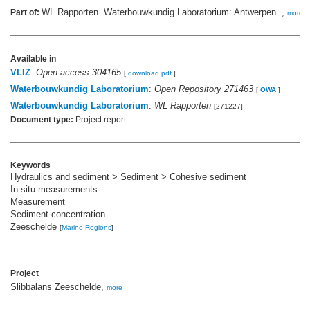
WL Rapporten. Waterbouwkundig Laboratorium: Antwerpen. ,
Part of:
more
Available in
VLIZ
:
Open access 304165
[
download pdf
]
Waterbouwkundig Laboratorium
:
Open Repository 271463
[
OWA
]
Waterbouwkundig Laboratorium
:
WL Rapporten
[271227]
Document type:
Project report
Keywords
Hydraulics and sediment > Sediment > Cohesive sediment
In-situ measurements
Measurement
Sediment concentration
Zeeschelde
[
Marine Regions
]
Project
Slibbalans Zeeschelde,
more