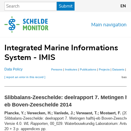
Skip
Submit
EN
to
main
content
Main navigation
Integrated Marine Informations
System - IMIS
Data Policy
Persons
|
Institutes
|
Publications
|
Projects
|
Datasets
|
Ma
[ report an error in this record ]
basket
Slibbalans-Zeeschelde: deelrapport 7. Metingen hal
eb Boven-Zeeschelde 2014
Plancke, Y.; Vereecken, H.; Vanlede, J.; Verwaest, T.; Mostaert, F.
(2015
Slibbalans-Zeeschelde: deelrapport 7. Metingen halftij-eb Boven-Zeeschel
Versie 4.0.
WL Rapporten
, 00_029. Waterbouwkundig Laboratorium: Antwer
20 + 3 p. appendices pp.