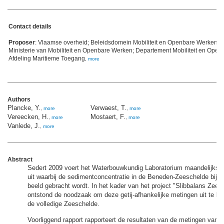
Contact details
Proposer
: Vlaamse overheid; Beleidsdomein Mobiliteit en Openbare Werken; 
Ministerie van Mobiliteit en Openbare Werken; Departement Mobiliteit en Ope
Afdeling Maritieme Toegang
,
more
Authors
Plancke, Y.
Verwaest, T.
,
more
,
more
Vereecken, H.
Mostaert, F.
,
more
,
more
Vanlede, J.
,
more
Abstract
Sedert 2009 voert het Waterbouwkundig Laboratorium maandelijkse
uit waarbij de sedimentconcentratie in de Beneden-Zeeschelde bij hal
beeld gebracht wordt. In het kader van het project "Slibbalans Zees
ontstond de noodzaak om deze getij-afhankelijke metingen uit te br
de volledige Zeeschelde.
Voorliggend rapport rapporteert de resultaten van de metingen van 