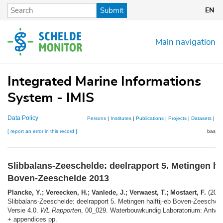
Skip
Submit
EN
to
main
content
Main navigation
Integrated Marine Informations
System - IMIS
Data Policy
Persons
|
Institutes
|
Publications
|
Projects
|
Datasets
|
Ma
[ report an error in this record ]
basket
Slibbalans-Zeeschelde: deelrapport 5. Metingen hal
Boven-Zeeschelde 2013
Plancke, Y.; Vereecken, H.; Vanlede, J.; Verwaest, T.; Mostaert, F.
(2014
Slibbalans-Zeeschelde: deelrapport 5. Metingen halftij-eb Boven-Zeeschel
Versie 4.0.
WL Rapporten
, 00_029. Waterbouwkundig Laboratorium: Antwer
+ appendices pp.