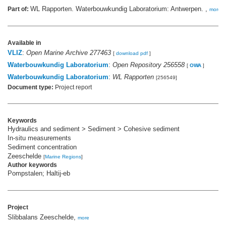
WL Rapporten. Waterbouwkundig Laboratorium: Antwerpen. ,
Part of:
more
Available in
VLIZ
:
Open Marine Archive 277463
[
download pdf
]
Waterbouwkundig Laboratorium
:
Open Repository 256558
[
OWA
]
Waterbouwkundig Laboratorium
:
WL Rapporten
[256549]
Document type:
Project report
Keywords
Hydraulics and sediment > Sediment > Cohesive sediment
In-situ measurements
Sediment concentration
Zeeschelde
[
Marine Regions
]
Author keywords
Pompstalen; Haltij-eb
Project
Slibbalans Zeeschelde,
more