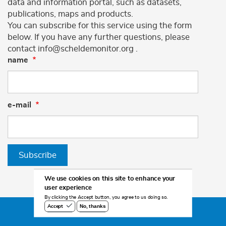
data and information portal, such as datasets,
publications, maps and products.
You can subscribe for this service using the form
below. If you have any further questions, please
contact info@scheldemonitor.org .
name
e-mail
Subscribe
We use cookies on this site to enhance your
user experience
By clicking the Accept button, you agree to us doing so.
No, thanks
Accept
©2026 Scheldemonitor