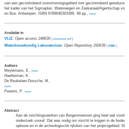
van een gecontroleerd overstromingsgebied met gecontroleerd gereduceerd 
het kader van het Sigmaplan. Waterwegen en Zeekanaal/Agentschap voor
en Bos: Antwerpen. ISBN 9789040303395. 99 pp.,
more
Available in
VLIZ
:
Open access 248630
[
download pdf
]
Waterbouwkundig Laboratorium
:
Open Repository 250639
[
OWA
]
Authors
Meylemans, E.
,
more
Haelterman, K.
De Beukelaer-Dossche, M.
,
more
Peeters, P.
,
more
Abstract
Aan de inrichtingswerken van Bergenmeersen ging heel wat voorbe
onderzoek vooraf. Dat was nodig om inzicht te krijgen in de bodemkw
opbouw en in de archeologische rijkdom van het projectgebied. Die