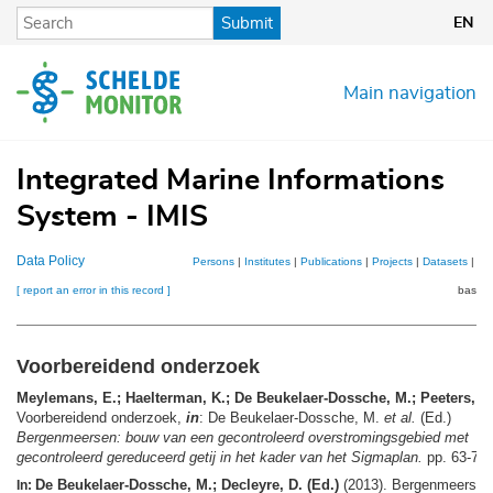
Skip
Submit
EN
to
main
content
Main navigation
Integrated Marine Informations
System - IMIS
Data Policy
Persons
|
Institutes
|
Publications
|
Projects
|
Datasets
|
Ma
[ report an error in this record ]
basket
Voorbereidend onderzoek
Meylemans, E.; Haelterman, K.; De Beukelaer-Dossche, M.; Peeters, P.
Voorbereidend onderzoek,
in
: De Beukelaer-Dossche, M.
et al.
(Ed.)
Bergenmeersen: bouw van een gecontroleerd overstromingsgebied met
gecontroleerd gereduceerd getij in het kader van het Sigmaplan.
pp. 63-71
De Beukelaer-Dossche, M.; Decleyre, D. (Ed.)
(2013). Bergenmeersen
In: