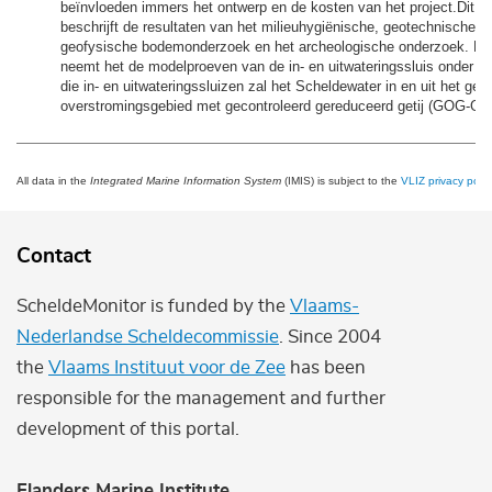
beïnvloeden immers het ontwerp en de kosten van het project.Dit h
beschrijft de resultaten van het milieuhygiënische, geotechnische e
geofysische bodemonderzoek en het archeologische onderzoek. Da
neemt het de modelproeven van de in- en uitwateringssluis onder de
die in- en uitwateringssluizen zal het Scheldewater in en uit het gec
overstromingsgebied met gecontroleerd gereduceerd getij (GOG-GG
All data in the
Integrated Marine Information System
(IMIS) is subject to the
VLIZ privacy polic
Contact
ScheldeMonitor is funded by the
Vlaams-
Nederlandse Scheldecommissie
. Since 2004
the
Vlaams Instituut voor de Zee
has been
responsible for the management and further
development of this portal.
Flanders Marine Institute