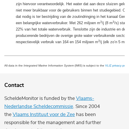
zijn hiervoor verantwoordelijk. Het water dat aan deze sluizen geloo
niet meer bruikbaar voor de gebruikers binnen het studiegebied. Ook
dat nodig is ter bestrijding van de zoutindringing in het kanaal Gent
3
3
een belangrijke waterverbruiker. Met 262 miljoen m
/j (8 m
/s) staat
22% van het totale waterverbruik. Tenslotte zijn de industrie en de 
producerende bedrijven de overige grote water verbruikende sector
3
3
respectievelijk verbruik van 164 en 154 miljoen m
/j (elk zo’n 5 m
/
All data in the
Integrated Marine Information System
(IMIS) is subject to the
VLIZ privacy polic
Contact
ScheldeMonitor is funded by the
Vlaams-
Nederlandse Scheldecommissie
. Since 2004
the
Vlaams Instituut voor de Zee
has been
responsible for the management and further