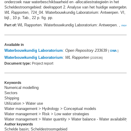
onderzoek naar waterbeschikbaarheid en -allocatiestrategieën in het
Scheldestroomgebied: deelrapport 2. Analyse van het huidige watergebruik.
WL Rapporten
, 724_04. Waterbouwkundig Laboratorium: Antwerpen. VI, 29
bijl., 10 p. Tab., 22 p. fig. pp.
WL Rapporten. Waterbouwkundig Laboratorium: Antwerpen. ,
Part of:
more
Available in
Waterbouwkundig Laboratorium
:
Open Repository 233639
[
OWA
]
Waterbouwkundig Laboratorium
:
WL Rapporten
[233536]
Document type:
Project report
Keywords
Numerical modelling
Sectors
Shipping
Utilization > Water use
Water management > Hydrology > Conceptual models
Water management > Risk > Low water strategies
Water management > Water quantity > Water balance - Water availability
Author keywords
Schelde basin; Scheldestroomgebied