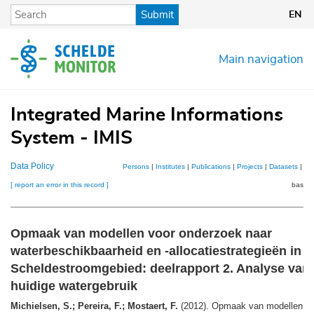
Skip
Submit
EN
to
main
content
Main navigation
Integrated Marine Informations
System - IMIS
Data Policy
Persons
|
Institutes
|
Publications
|
Projects
|
Datasets
|
Ma
[ report an error in this record ]
basket
Opmaak van modellen voor onderzoek naar
waterbeschikbaarheid en -allocatiestrategieën in h
Scheldestroomgebied: deelrapport 2. Analyse van 
huidige watergebruik
Michielsen, S.; Pereira, F.; Mostaert, F.
(2012). Opmaak van modellen v