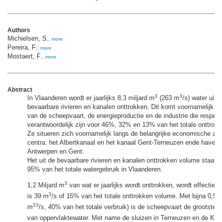
Authors
Michielsen, S.
,
more
Pereira, F.
,
more
Mostaert, F.
,
more
Abstract
3
3
In Vlaanderen wordt er jaarlijks 8,3 miljard m
(263 m
/s) water uit 
bevaarbare rivieren en kanalen onttrokken. Dit komt voornamelijk o
van de scheepvaart, de energieproductie en de industrie die respecti
verantwoordelijk zijn voor 46%, 32% en 13% van het totale onttrok
Ze situeren zich voornamelijk langs de belangrijke economische as
centra: het Albertkanaal en het kanaal Gent-Terneuzen ende haven
Antwerpen en Gent.
Het uit de bevaarbare rivieren en kanalen onttrokken volume staat i
95% van het totale watergebruik in Vlaanderen.
3
1,2 Miljard m
van wat er jaarlijks wordt onttrokken, wordt effectief v
3
is 39 m
/s of 15% van het totale onttrokken volume. Met bijna 0,5 m
33
m
/s, 40% van het totale verbruik) is de scheepvaart de grootste v
van oppervlaktewater. Met name de sluizen in Terneuzen en de Kre