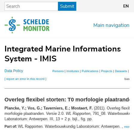
Skip
Submit
EN
to
main
content
Main navigation
Integrated Marine Informations
System - IMIS
Data Policy
Persons
|
Institutes
|
Publications
|
Projects
|
Datasets
|
Ma
[ report an error in this record ]
basket
Overleg flexibel storten: T0 morfologie plaatrande
Plancke, Y.; Vos, G.; Taverniers, E.; Mostaert, F.
(2011). Overleg flexibel
morfologie plaatranden. Versie 2.0.
WL Rapporten
, 791_08. Waterbouwkun
Laboratorium: Antwerpen. III, 13 + 2 p. bijl., fig. pp.
WL Rapporten. Waterbouwkundig Laboratorium: Antwerpen. ,
Part of:
more