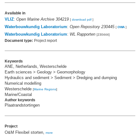
Available in
VLIZ
:
Open Marine Archive 304219
[
download pdf
]
Waterbouwkundig Laboratorium
:
Open Repository 230445
[
OWA
]
Waterbouwkundig Laboratorium
:
WL Rapporten
[230444]
Document type:
Project report
Keywords
ANE, Netherlands, Westerschelde
Earth sciences > Geology > Geomorphology
Hydraulics and sediment > Sediment > Dredging and dumping
Numerical modelling
Westerschelde
[
Marine Regions
]
Marine/Coastal
Author keywords
Plaatrandstortingen
Project
O&M Flexibel storten,
more