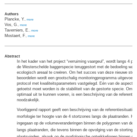
Authors
Plancke, Y.
,
more
Vos, G.
,
more
Taverniers, E.
,
more
Mostaert, F.
,
more
Abstract
In het kader van het project “verruiming vaargeul”, wordt langs 4 pla
de Westerschelde baggerspecie teruggestort met de bedoeling waar
ecologisch areaal te creëren. Om het succes van deze nieuwe storts
beoordelen wordt een grootschalig monitoringprogramma uitgevoerd 
protocol met kwaliteitsparameters vastgelegd. Eén van de aspecten
getoetst moet worden is de stabiliteit van de gestorte specie. Om d
optimaal uit te kunnen voeren, is een beschrijving van de referentie
noodzakelijk.
Voorliggend rapport geeft een beschrijving van de referentiesituatie
morfologie ter hoogte van de 4 stortzones langs de plaatranden. Hier
ingegaan op de volumeveranderingen binnen de polygonen van de s
langs plaatranden, die tevens binnen de opvolging van de stortingen
plaatsvinden, alsook op de morfologische ontwikkelingen binnen de