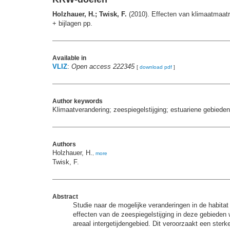
Holzhauer, H.; Twisk, F.
(2010). Effecten van klimaatmaatre
+ bijlagen pp.
Available in
VLIZ
:
Open access 222345
[
download pdf
]
Author keywords
Klimaatverandering; zeespiegelstijging; estuariene gebied
Authors
Holzhauer, H.
,
more
Twisk, F.
Abstract
Studie naar de mogelijke veranderingen in de habita
effecten van de zeespiegelstijging in deze gebieden
areaal intergetijdengebied. Dit veroorzaakt een sterk