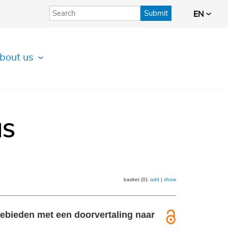
Submit
EN
bout us
IS
basket (0):
add
|
show
gebieden met een doorvertaling naar