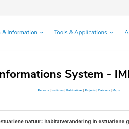
 & Information
Tools & Applications
A
Informations System - IM
Persons
|
Institutes
|
Publications
|
Projects
|
Datasets
|
Maps
stuariene natuur: habitatverandering in estuariene 