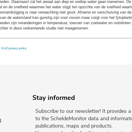
bieden. Daarnaast zal het areaal aan diep en ondiep water gaan toenemen. De
nd en de snelheid waarmee het water stijgt ten opzichte van de snelheid waa
erstandstijging is naar verwachting niet groot. Afname en verschuiving van de
van de waterstand kan gunstig zijn voor vissen maar zorgt voor het fytoplank
bieden zijn veranderingen in temperatuur, toevoer van zoetwater en nutriënte
echter in deze verkennende studie niet meegenomen.
e
VLIZ privacy policy
Stay informed
Subscribe to our newsletter! It provides
to the ScheldeMonitor data and informati
4
publications, maps and products.