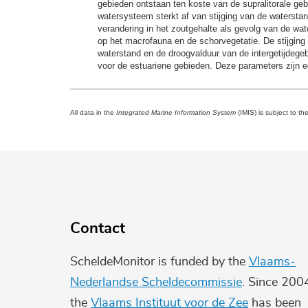
gebieden ontstaan ten koste van de supralitorale ge
watersysteem sterkt af van stijging van de watersta
verandering in het zoutgehalte als gevolg van de wat
op het macrofauna en de schorvegetatie. De stijging 
waterstand en de droogvalduur van de intergetijdege
voor de estuariene gebieden. Deze parameters zijn 
All data in the
Integrated Marine Information System
(IMIS) is subject to th
Contact
ScheldeMonitor is funded by the
Vlaams-
Nederlandse Scheldecommissie
. Since 200
the
Vlaams Instituut voor de Zee
has been