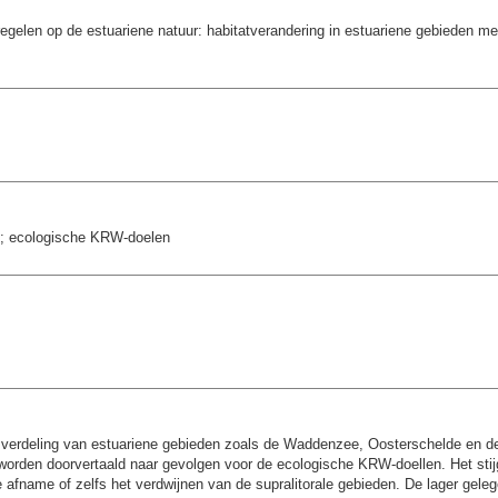
gelen op de estuariene natuur: habitatverandering in estuariene gebieden me
en; ecologische KRW-doelen
t verdeling van estuariene gebieden zoals de Waddenzee, Oosterschelde en d
 worden doorvertaald naar gevolgen voor de ecologische KRW-doellen. Het stij
e afname of zelfs het verdwijnen van de supralitorale gebieden. De lager gele