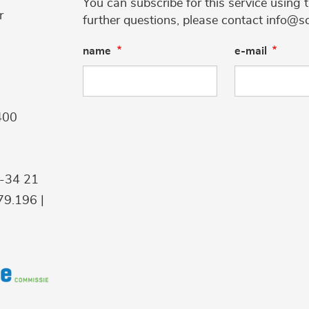
You can subscribe for this service using 
r
further questions, please contact info@s
name
e-mail
400
9-34 21
9.196 |