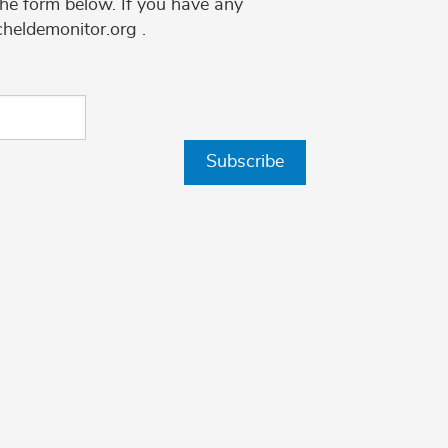
the form below. If you have any
cheldemonitor.org .
Subscribe