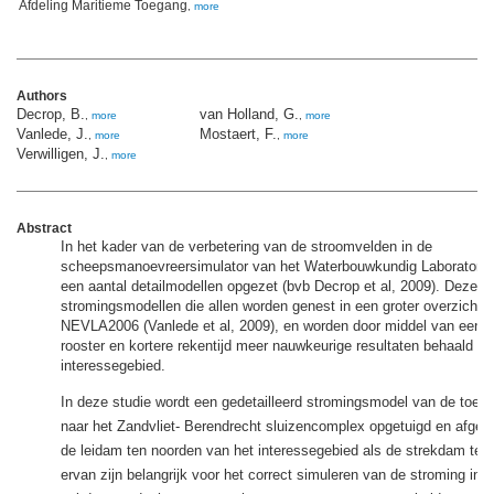
Afdeling Maritieme Toegang
,
more
Authors
Decrop, B.
van Holland, G.
,
more
,
more
Vanlede, J.
Mostaert, F.
,
more
,
more
Verwilligen, J.
,
more
Abstract
In het kader van de verbetering van de stroomvelden in de
scheepsmanoevreersimulator van het Waterbouwkundig Laboratori
een aantal detailmodellen opgezet (bvb Decrop et al, 2009). Deze m
stromingsmodellen die allen worden genest in een groter overzichts
NEVLA2006 (Vanlede et al, 2009), en worden door middel van een ve
rooster en kortere rekentijd meer nauwkeurige resultaten behaald in 
interessegebied.
In deze studie wordt een gedetailleerd stromingsmodel van de toeg
naar het Zandvliet- Berendrecht sluizencomplex opgetuigd en afger
de leidam ten noorden van het interessegebied als de strekdam ten
ervan zijn belangrijk voor het correct simuleren van de stroming in d