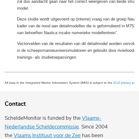
zal dus aandacht gaan naar het correct weergeven van beide structu
model.
Deze studie wordt uitgevoerd op (interne) vraag van de groep Nautic
kader van de nood aan detailmodellen die is geformuleerd in M753_
van behoeften Nautica inzake numerieke modellentrein”.
Vectorvelden van de resultaten van dit detailmodel worden vervolge
in de scheepsmanoeuvreersimulatoren en gebruikt door rivierloodse
trainings- als studietoepassingen.
All data in the
Integrated Marine Information System
(IMIS) is subject to the
VLIZ privacy polic
Contact
ScheldeMonitor is funded by the
Vlaams-
Nederlandse Scheldecommissie
. Since 2004
the
Vlaams Instituut voor de Zee
has been