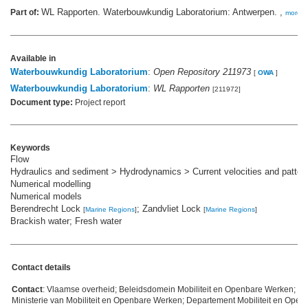
WL Rapporten. Waterbouwkundig Laboratorium: Antwerpen. ,
Part of:
more
Available in
Waterbouwkundig Laboratorium
:
Open Repository 211973
[
OWA
]
Waterbouwkundig Laboratorium
:
WL Rapporten
[211972]
Document type:
Project report
Keywords
Flow
Hydraulics and sediment > Hydrodynamics > Current velocities and patter
Numerical modelling
Numerical models
Berendrecht Lock
; Zandvliet Lock
[
Marine Regions
]
[
Marine Regions
]
Brackish water; Fresh water
Contact details
Contact
: Vlaamse overheid; Beleidsdomein Mobiliteit en Openbare Werken; V
Ministerie van Mobiliteit en Openbare Werken; Departement Mobiliteit en Ope