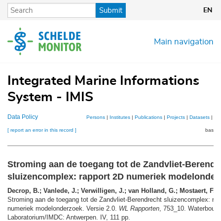
Skip
Submit
EN
to
main
content
Main navigation
Integrated Marine Informations
System - IMIS
Data Policy
Persons
|
Institutes
|
Publications
|
Projects
|
Datasets
|
Ma
[ report an error in this record ]
basket
Stroming aan de toegang tot de Zandvliet-Berendr
sluizencomplex: rapport 2D numeriek modelonder
Decrop, B.; Vanlede, J.; Verwilligen, J.; van Holland, G.; Mostaert, F.
(
Stroming aan de toegang tot de Zandvliet-Berendrecht sluizencomplex: rap
numeriek modelonderzoek. Versie 2.0.
WL Rapporten
, 753_10. Waterbouw
Laboratorium/IMDC: Antwerpen. IV, 111 pp.