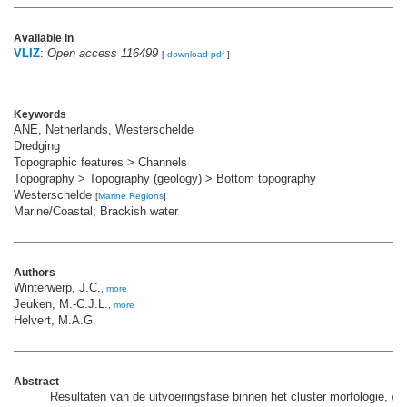
Available in
VLIZ
:
Open access 116499
[
download pdf
]
Keywords
ANE, Netherlands, Westerschelde
Dredging
Topographic features > Channels
Topography > Topography (geology) > Bottom topography
Westerschelde
[
Marine Regions
]
Marine/Coastal; Brackish water
Authors
Winterwerp, J.C.
,
more
Jeuken, M.-C.J.L.
,
more
Helvert, M.A.G.
Abstract
Resultaten van de uitvoeringsfase binnen het cluster morfologie, wat