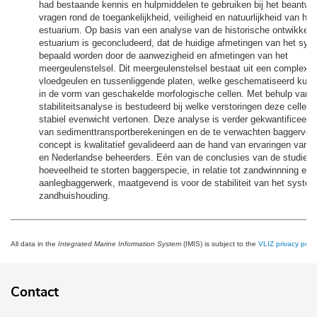
had bestaande kennis en hulpmiddelen te gebruiken bij het beantw
vragen rond de toegankelijkheid, veiligheid en natuurlijkheid van he
estuarium. Op basis van een analyse van de historische ontwikkeli
estuarium is geconcludeerd, dat de huidige afmetingen van het sys
bepaald worden door de aanwezigheid en afmetingen van het
meergeulenstelsel. Dit meergeulenstelsel bestaat uit een complex 
vloedgeulen en tussenliggende platen, welke geschematiseerd kun
in de vorm van geschakelde morfologische cellen. Met behulp van 
stabiliteitsanalyse is bestudeerd bij welke verstoringen deze cellen
stabiel evenwicht vertonen. Deze analyse is verder gekwantificeerd
van sedimenttransportberekeningen en de te verwachten baggervol
concept is kwalitatief gevalideerd aan de hand van ervaringen van 
en Nederlandse beheerders. Eén van de conclusies van de studie is
hoeveelheid te storten baggerspecie, in relatie tot zandwinnning en
aanlegbaggerwerk, maatgevend is voor de stabiliteit van het syste
zandhuishouding.
All data in the
Integrated Marine Information System
(IMIS) is subject to the
VLIZ privacy polic
Contact