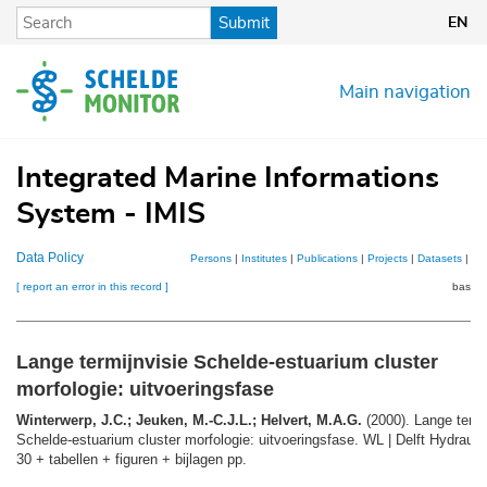
Skip
Submit
EN
to
main
content
Main navigation
Integrated Marine Informations
System - IMIS
Data Policy
Persons
|
Institutes
|
Publications
|
Projects
|
Datasets
|
Ma
[ report an error in this record ]
basket
Lange termijnvisie Schelde-estuarium cluster
morfologie: uitvoeringsfase
Winterwerp, J.C.; Jeuken, M.-C.J.L.; Helvert, M.A.G.
(2000). Lange termi
Schelde-estuarium cluster morfologie: uitvoeringsfase. WL | Delft Hydraulic
30 + tabellen + figuren + bijlagen pp.