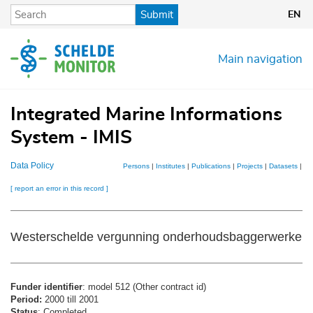
Skip
Submit
EN
to
main
content
Main navigation
Integrated Marine Informations
System - IMIS
Data Policy
Persons
|
Institutes
|
Publications
|
Projects
|
Datasets
|
Ma
[ report an error in this record ]
Westerschelde vergunning onderhoudsbaggerwerken
Funder identifier
: model 512 (Other contract id)
Period:
2000 till 2001
Status
: Completed