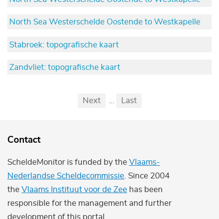
North Sea Westerschelde Oostende to Westkapelle
Stabroek: topografische kaart
Zandvliet: topografische kaart
Pagination
First
Previous
Next
...
Last
...
Contact
ScheldeMonitor is funded by the
Vlaams-
Nederlandse Scheldecommissie
. Since 2004
the
Vlaams Instituut voor de Zee
has been
responsible for the management and further
development of this portal.