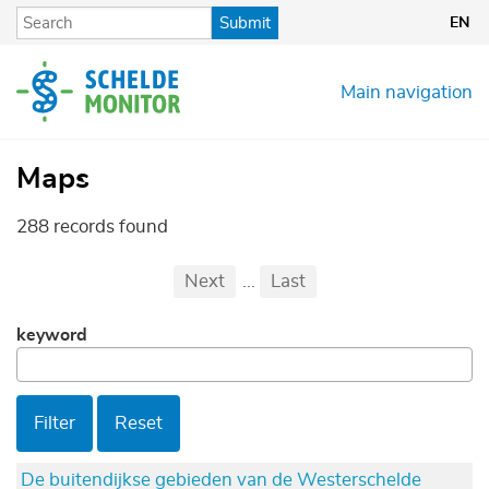
Skip
Submit
EN
to
main
content
Main navigation
Maps
288 records found
Pagination
First
Previous
Next
...
Last
...
keyword
Filter
Reset
De buitendijkse gebieden van de Westerschelde